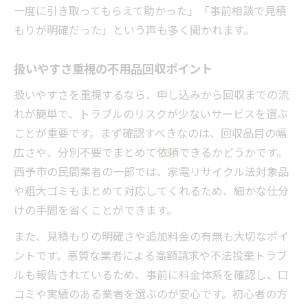
安心して頼める不用品回収選定術
一度に引き取ってもらえて助かった」「事前相談で見積
回収業者選びの注意点とコツ解説
もりが明確だった」という声も多く聞かれます。
トラブル防止のための不用品回収知識
西予市における賢い処分方法を解説
扱いやすさ重視の不用品回収ポイント
西予市で選べる不用品回収の方法
扱いやすさを重視するなら、申し込みから回収までの流
不用品回収で賢く処分する手順とは
れが簡単で、トラブルのリスクが少ないサービスを選ぶ
ことが重要です。まず確認すべきなのは、回収品目の幅
西予市の不用品回収ルールを徹底解説
広さや、分別不要でまとめて依頼できるかどうかです。
効率的な不用品回収の流れを紹介
西予市の民間業者の一部では、家電リサイクル法対象品
西予市で扱いやすい不用品回収術
や粗大ゴミもまとめて対応してくれるため、細かな仕分
無駄を省く不用品回収のポイント集
けの手間を省くことができます。
無駄なく進める不用品回収の秘訣
また、見積もりの明確さや追加料金の有無も大切なポイ
不用品回収でコスト削減する方法
ントです。悪質な業者による高額請求や不法投棄トラブ
扱いやすい不用品回収の実践例
ルも報告されているため、事前に料金体系を確認し、口
失敗しない不用品回収の工夫とは
コミや実績のある業者を選ぶのが安心です。初心者の方