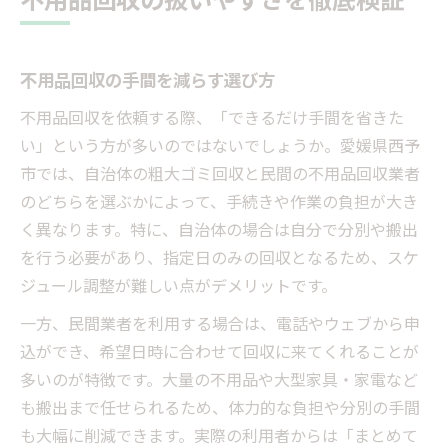
粗大ゴミと不用品回収の費用比較
不用品回収と粗大ゴミの手間の差
粗大ゴミ処分と不用品回収の流れ
不用品回収の手間を減らす選び方
不用品回収と自治体回収の違い解説
不用品回収を依頼する際、「できるだけ手間を省きた
扱いやすさでみる粗大ゴミと回収法
い」という方が多いのではないでしょうか。愛媛県西予
手間なく処分したい方の不用品回収術
市では、自治体の粗大ゴミ回収と民間の不用品回収業者
手間を減らす不用品回収のコツ
のどちらを選ぶかによって、手続きや作業の負担が大き
不用品回収のスムーズな手順とは
く異なります。特に、自治体の場合は自分で分別や搬出
を行う必要があり、指定日のみの回収となるため、スケ
扱いやすい不用品回収業者の特徴
ジュール調整が難しい点がデメリットです。
負担軽減を叶える不用品回収活用術
不用品回収の時短テクニック紹介
一方、民間業者を利用する場合は、電話やウェブから申
込ができ、希望日時に合わせて回収に来てくれることが
安全な不用品回収業者選びの極意
多いのが特徴です。大量の不用品や大型家具・家電など
安全な不用品回収業者の見極め方
も搬出まで任せられるため、体力的な負担や分別の手間
不用品回収で悪質業者を避ける方法
も大幅に削減できます。実際の利用者からは「まとめて