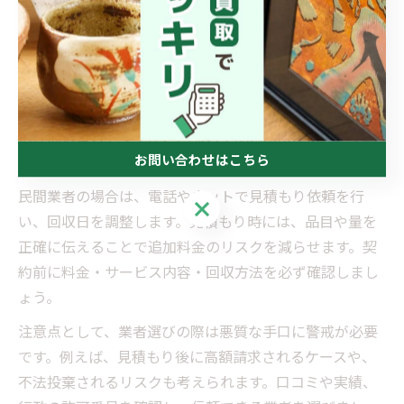
不用品回収のスムーズな手順とは
不用品回収を効率よく進めるには、段階的な手順を押さ
えることが大切です。まず、不要品の選別から始め、次
に自治体と業者のどちらに依頼するかを判断します。自
治体は低コストですが、回収日や品目制限があり、予約
お問い合わせはこちら
や粗大ゴミシールの事前購入が必要です。
民間業者の場合は、電話やネットで見積もり依頼を行
お問い合わせはこちら
い、回収日を調整します。見積もり時には、品目や量を
正確に伝えることで追加料金のリスクを減らせます。契
約前に料金・サービス内容・回収方法を必ず確認しまし
ょう。
注意点として、業者選びの際は悪質な手口に警戒が必要
です。例えば、見積もり後に高額請求されるケースや、
不法投棄されるリスクも考えられます。口コミや実績、