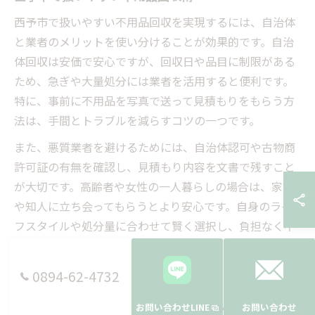
西予市で扱いやすい不用品回収を実現するには、自治体
と業者のメリットを使い分けることが効果的です。自治
体回収は安価で安心ですが、回収日や品目に制限がある
ため、急ぎや大量処分には業者を活用すると便利です。
特に、事前に不用品を写真で送って見積もりをもらう方
法は、手間とトラブルを減らすコツの一つです。
また、悪質業者を避けるためには、自治体認可や古物商
許可証の有無を確認し、見積もり内容を文書で残すこと
が大切です。高齢者や女性の一人暮らしの場合は、家族
や知人に立ち会ってもらうとより安心です。自身のライ
フスタイルや処分量に合わせて賢く選択し、負担なく不
用品を手放しましょう。
0894-62-4732
無駄を省く不用品回収のポイント集
お問い合わせLINE
お問い合わせ