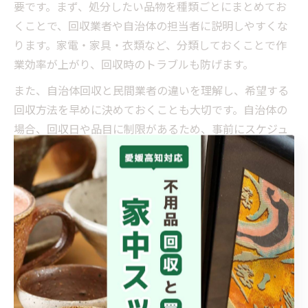
要です。まず、処分したい品物を種類ごとにまとめてお
くことで、回収業者や自治体の担当者に説明しやすくな
ります。家電・家具・衣類など、分類しておくことで作
業効率が上がり、回収時のトラブルも防げます。
また、自治体回収と民間業者の違いを理解し、希望する
回収方法を早めに決めておくことも大切です。自治体の
場合、回収日や品目に制限があるため、事前にスケジュ
ールの確認が必須です。一方、民間業者は即日対応や大
量回収も可能な場合が多く、急ぎの処分や引っ越し前の
対応にも適しています。
失敗例として、回収日やルールを確認せず依頼してしま
い、当日回収不可となったケースもあります。逆に、事
前に品目・量・希望日時を伝えておくと、追加料金やト
ラブルを避けられます。扱いやすさを重視するなら、早
めの準備と情報整理がポイントです。