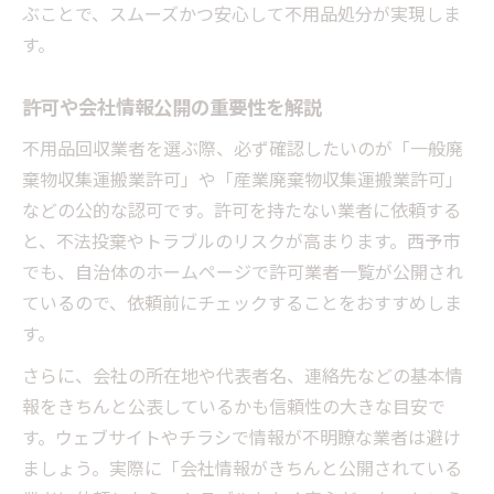
ぶことで、スムーズかつ安心して不用品処分が実現しま
方法
す。
地元密着の不用品回収で暮らしが変わる理
由
許可や会社情報公開の重要性を解説
不用品回収を通じたコミュニティの広がり
不用品回収業者を選ぶ際、必ず確認したいのが「一般廃
棄物収集運搬業許可」や「産業廃棄物収集運搬業許可」
などの公的な認可です。許可を持たない業者に依頼する
と、不法投棄やトラブルのリスクが高まります。西予市
でも、自治体のホームページで許可業者一覧が公開され
ているので、依頼前にチェックすることをおすすめしま
す。
さらに、会社の所在地や代表者名、連絡先などの基本情
報をきちんと公表しているかも信頼性の大きな目安で
す。ウェブサイトやチラシで情報が不明瞭な業者は避け
ましょう。実際に「会社情報がきちんと公開されている