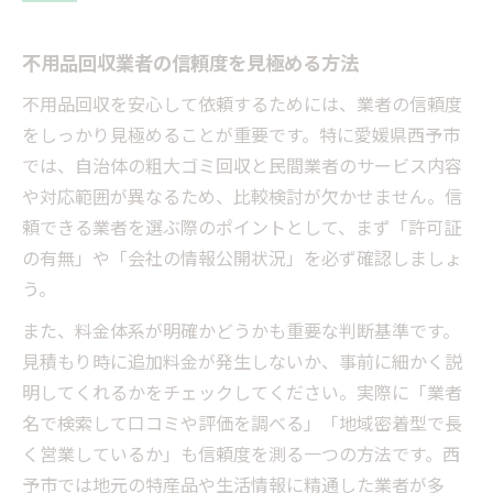
西予市で不用品回収に求められる安全性
地元密着型不用品回収のメリットを解説
不用品回収業者の信頼度を見極める方法
手続きが簡単な不用品回収サービスの見分
不用品回収を安心して依頼するためには、業者の信頼度
け方
をしっかり見極めることが重要です。特に愛媛県西予市
豊富な経験が生む不用品回収の安心ポイント
では、自治体の粗大ゴミ回収と民間業者のサービス内容
豊富な経験が不用品回収に与える安心感
や対応範囲が異なるため、比較検討が欠かせません。信
経験豊かなスタッフによる柔軟な対応
頼できる業者を選ぶ際のポイントとして、まず「許可証
大量の不用品回収もスムーズに処理可能
の有無」や「会社の情報公開状況」を必ず確認しましょ
事前相談でわかる不用品回収の信頼性
う。
不用品回収の現場経験が安心に直結する理
また、料金体系が明確かどうかも重要な判断基準です。
由
見積もり時に追加料金が発生しないか、事前に細かく説
失敗しない不用品回収依頼の実践術まとめ
明してくれるかをチェックしてください。実際に「業者
名で検索して口コミや評価を調べる」「地域密着型で長
不用品回収依頼で失敗しない手順を解説
く営業しているか」も信頼度を測る一つの方法です。西
見積もり比較が不用品回収成功のポイント
予市では地元の特産品や生活情報に精通した業者が多