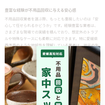
豊富な経験が不用品回収に与える安心感
不用品回収業者を選ぶ際、もっとも重視したいのは「安
心して任せられるかどうか」です。経験豊富な業者は、
さまざまな現場での実績を積んでおり、想定外のトラブ
ルや特殊なケースにも柔軟に対応できます。特に愛媛県
西予市のような地域性を理解している業者は、地元の生
活パターンやゴミ出しルール、自治体回収との違いも熟
知しているため、スムーズな作業が可能です。
例えば、自治体回収では対応できない大型家具や家電、
引越しや遺品整理時の大量の不用品も、経験豊かな業者
なら適切に分別し、リサイクルや適正処分まで安心して
任せられます。失敗例として、経験の浅い業者に依頼し
た結果、処分方法の説明不足や追加料金トラブルが発生
したケースも報告されています。経験の多さは、こうし