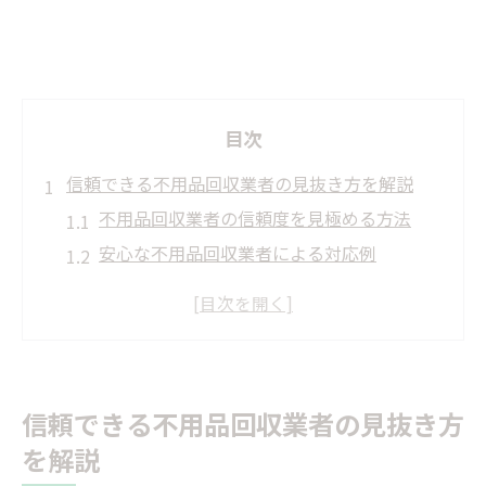
目次
信頼できる不用品回収業者の見抜き方を解説
不用品回収業者の信頼度を見極める方法
安心な不用品回収業者による対応例
許可や会社情報公開の重要性を解説
無料回収や追加料金の危険サインとは
アポなし訪問や巡回車に注意が必要な理由
西予市で安心して頼める不用品回収の特徴
信頼できる不用品回収業者の見抜き方
西予市で選ばれる不用品回収の強み
を解説
即日対応や出張回収の便利な不用品回収