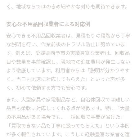
不用品回収前の準備で押さえたい注意点
く、地域ならではのきめ細やかな対応も期待できます。
買取と不用品回収を併用するコツ
不用品回収で安心できる依頼方法の選び方
安心な不用品回収業者による対応例
自治体と民間の不用品回収違いを検証する
安心できる不用品回収業者は、見積もりの段階から丁寧
自治体と民間の不用品回収の違いを比較
な説明を行い、作業前後のトラブル防止に努めていま
不用品回収の費用や手間を分かりやすく整
す。例えば、愛媛県西予市の実績豊富な業者は、回収品
理
目や数量を事前確認し、現地での追加費用が発生しない
粗大ゴミと不用品回収サービスの選び方
よう徹底しています。利用者からは「説明が分かりやす
自治体と民間の不用品回収を利用する際の
く、当日も迅速に対応してもらえた」といった声が多
注意点
く、初めて依頼する方でも安心です。
西予市で不用品回収を賢く使い分ける方法
また、大型家具や家電製品など、自治体回収では難しい
西予市で暮らし快適にする回収サービス活用法
品目も柔軟に対応してくれる点が特徴です。特に「大量
の不用品がある場合でも、一括回収で手間が省けた」
不用品回収を活用した快適な暮らしの実現
「買取できない品も丁寧に扱ってもらえた」という事例
西予市の特産品や地域情報も賢く活用
が多く報告されています。こうした経験豊富な業者を選
不用品回収と地域サービスを組み合わせる