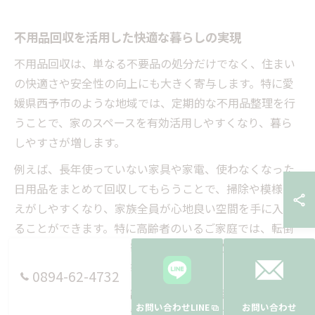
不用品回収を活用した快適な暮らしの実現
不用品回収は、単なる不要品の処分だけでなく、住まい
の快適さや安全性の向上にも大きく寄与します。特に愛
媛県西予市のような地域では、定期的な不用品整理を行
うことで、家のスペースを有効活用しやすくなり、暮ら
しやすさが増します。
例えば、長年使っていない家具や家電、使わなくなった
日用品をまとめて回収してもらうことで、掃除や模様替
えがしやすくなり、家族全員が心地良い空間を手に入れ
ることができます。特に高齢者のいるご家庭では、転倒
リスクの低減や動線の確保にも役立つため、安心して暮
らせる環境づくりに直結します。
0894-62-4732
不用品回収の豊富な経験を持つ業者に依頼すれば、分別
お問い合わせLINE
お問い合わせ
や搬出の手間を省けるだけでなく、買取可能な品の査定