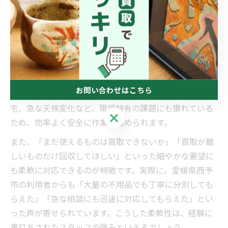
た不安を未然に防ぐ大きなポイントです。
経験豊かなスタッフによる柔軟な対応
不用品回収の現場では、想定外の事態が起こることも少
なくありません。経験豊富なスタッフは、現場ごとに異
なる状況を素早く判断し、最適な作業手順を選択できま
お問い合わせはこちら
す。たとえば、狭い階段やエレベーターのない集合住
宅、急な天候変化など、現場特有の課題にも慣れている
お問い合わせはこちら
ため、効率よく安全に作業を進められます。
また、「まだ使えるものは買取できないか」「買取が難
しいものだけ回収してほしい」といった細やかな要望に
も柔軟に対応できるのが特徴です。実際に、愛媛県西予
市の利用者からも「大量の不用品でも丁寧に分別しても
らえた」「急な相談にも迅速に対応してもらえた」とい
った声が寄せられています。こうした柔軟性は、経験に
裏打ちされたスタッフの強みといえるでしょう。