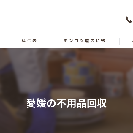
料金表
ポンコツ屋の特徴
買取
遺品整理
出張
愛媛の不用品回収
愛媛の不用品回収
高知の不用品回収