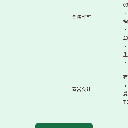
0
・
業務許可
指
・
2
・
生
・
有
〒
運営会社
愛
T