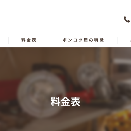
料金表
ポンコツ屋の特徴
買取
遺品整理
出張
料金表
愛媛の不用品回収
高知の不用品回収