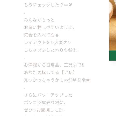
もうチェックした？👀💖
.
みんながもっと
お買い物しやすいように、
気合を入れて💪🔥
レイアウトを✨️大変更✨️
しちゃいましたｯｯ🔄💪😆‼️✨️
.
お洋服から日用品、工具まで‼️
あなたの探してる【アレ】
見つかっちゃうかもｯｯ🫢💗👗🛠️🍽️
.
さらにパワーアップした
ポンコツ屋売り場に、
ぜひ✨️お宝探しに🪎✨️