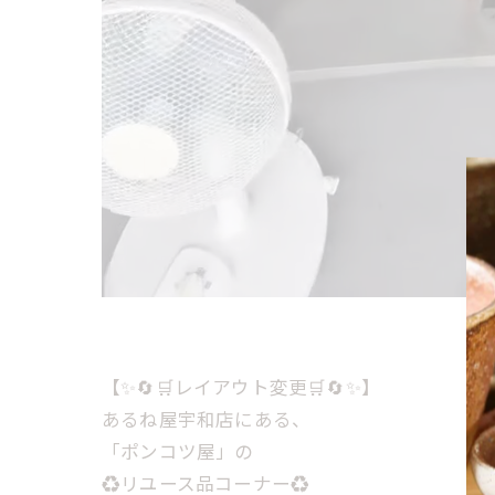
【✨️🔄🛒レイアウト変更🛒🔄✨️】
あるね屋宇和店にある、
「ポンコツ屋」の
♻️リユース品コーナー♻️