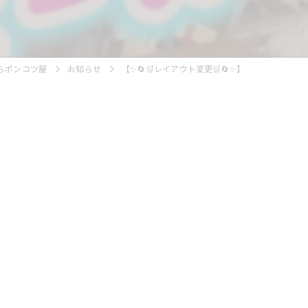
らポンコツ屋
お知らせ
【✨️🔄🛒レイアウト変更🛒🔄✨️】