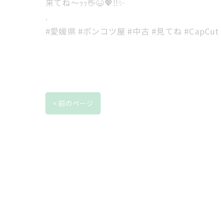
来てね〜ｯｯ👋😆💖‼️✨️
.
#愛媛県 #ポンコツ屋 #中古 #見てね #CapCut
< 前のページ