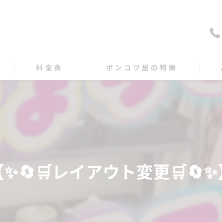
料金表
ポンコツ屋の特徴
買取
遺品整理
出張
✨️🔄🛒レイアウト変更🛒🔄✨
愛媛の不用品回収
高知の不用品回収