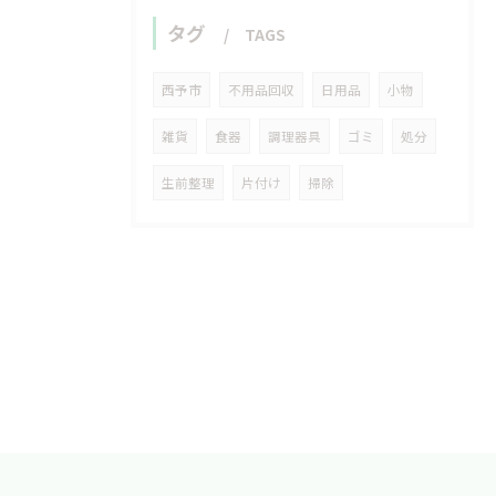
タグ
TAGS
西予市
不用品回収
日用品
小物
雑貨
食器
調理器具
ゴミ
処分
生前整理
片付け
掃除