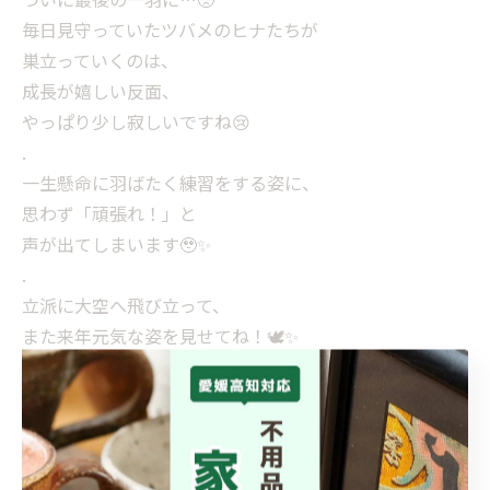
毎日見守っていたツバメのヒナたちが
巣立っていくのは、
成長が嬉しい反面、
やっぱり少し寂しいですね😢
.
一生懸命に羽ばたく練習をする姿に、
思わず「頑張れ！」と
声が出てしまいます🥹✨
.
立派に大空へ飛び立って、
また来年元気な姿を見せてね！🕊️✨
.
#愛媛県 #リサイクルショップ #ポンコツ屋 #動物
#CapCut