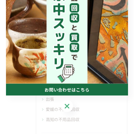
< 前のページ
一覧に戻る
次のページ >
カテゴリー
CATEGORIES
全てのカテゴリー
買取
遺品整理
お問い合わせはこちら
出張
お問い合わせはこちら
愛媛の不用品回収
高知の不用品回収