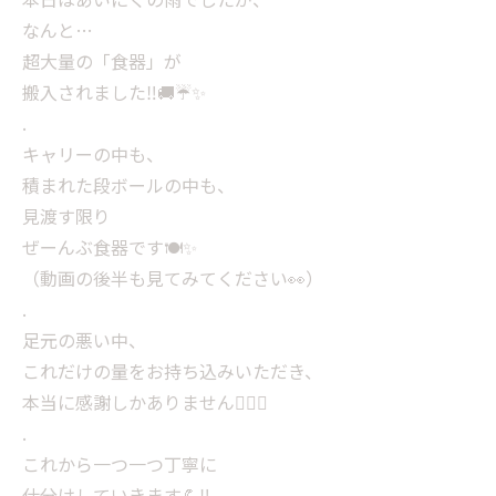
なんと…
超大量の「食器」が
搬入されました‼️🚚☔️✨️
.
キャリーの中も、
積まれた段ボールの中も、
見渡す限り
ぜーんぶ食器です🍽️✨
（動画の後半も見てみてください👀）
.
足元の悪い中、
これだけの量をお持ち込みいただき、
本当に感謝しかありません🙇‍♂️✨
.
これから一つ一つ丁寧に
仕分けしていきます💪‼️