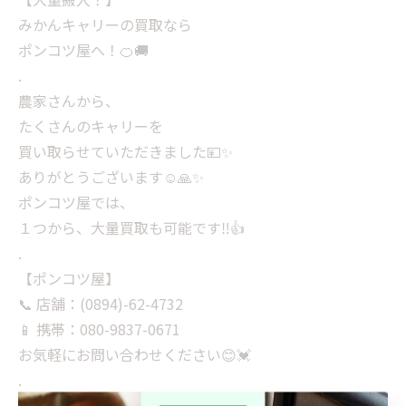
みかんキャリーの買取なら
ポンコツ屋へ！🍊🚚
.
農家さんから、
たくさんのキャリーを
買い取らせていただきました💴✨️
ありがとうございます☺️🙏✨
ポンコツ屋では、
１つから、大量買取も可能です‼️👍
.
【ポンコツ屋】
📞 店舗：(0894)-62-4732
📱 携帯：080-9837-0671
お気軽にお問い合わせください😊💓
.
#愛媛県 #西予市 #みかん #農家 #capcut