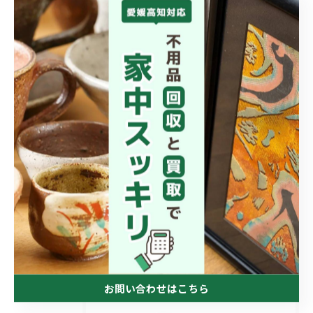
< 前のページ
一覧に戻る
次のページ >
関連タグ
#西予市
カテゴリー
お問い合わせはこちら
CATEGORIES