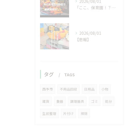
2026/08/01
「ここ、保育園！？」と
2026/08/01
【悲報】
タグ
TAGS
西予市
不用品回収
日用品
小物
雑貨
食器
調理器具
ゴミ
処分
生前整理
片付け
掃除