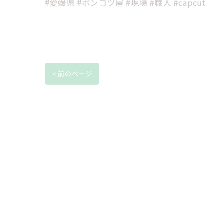
#愛媛県 #ポンコツ屋 #現場 #職人 #capcut
< 前のページ