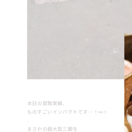
本日の買取実績、
ものすごいインパクトです…！👀✨
.
まさかの超大型三脚を