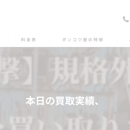
料金表
ポンコツ屋の特徴
買取
遺品整理
出張
本日の買取実績、
愛媛の不用品回収
高知の不用品回収