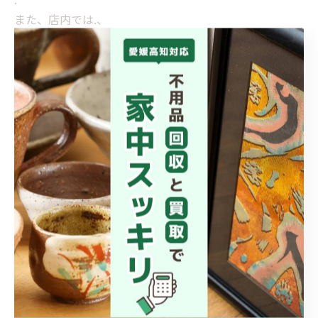
また、店内では.、
＂お得な価格＂で販売もしていますので、
お買い物ついでにぜひ遊びに来てくださいね！🛍️👗
.
「これ売れるかな？」とお悩みの方も、
お気軽にご相談ください😊🚗
.
皆様のご来店、心よりお待ちしております！✨
.
#愛媛県 #古着 #古着女子 #古着男子 #capcut
< 前のページ
一覧に戻る
次のページ >