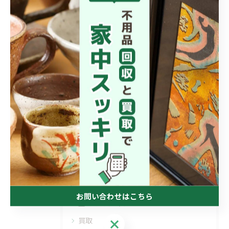
お気軽にお電話ください📞😊
.
#農機具買取 #中古農機具 #農業してる人と繋がりたい #
愛媛 #capcut
< 前のページ
一覧に戻る
次のページ >
カテゴリー
CATEGORIES
お問い合わせはこちら
全てのカテゴリー
買取
お問い合わせはこちら