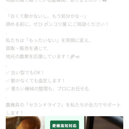
.
「古くて動かないし、もう処分かな…」
諦める前に、ぜひ ポンコツ屋 にご相談ください！
.
私たちは「もったいない」を笑顔に変え、
買取・販売を通じて.
地元の農業を応援しています！🌾📣
.
✅ 古い型でもOK！
✅ 動かなくても査定します！
✅ 重たい機械の整理も、プロにお任せ💪
.
農機具の「セカンドライフ」を私たちが全力でサポート
します！
..
真心込めて査定させていただきますので、