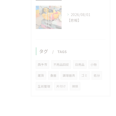
2026/08/01
【悲報】
タグ
TAGS
西予市
不用品回収
日用品
小物
雑貨
食器
調理器具
ゴミ
処分
生前整理
片付け
掃除