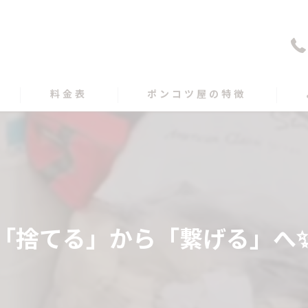
料金表
ポンコツ屋の特徴
買取
遺品整理
出張
「捨てる」から「繋げる」へ
愛媛の不用品回収
高知の不用品回収