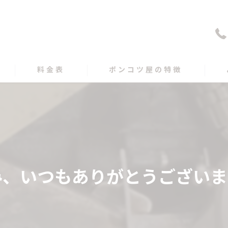
料金表
ポンコツ屋の特徴
買取
遺品整理
出張
、いつもありがとうございます
愛媛の不用品回収
高知の不用品回収