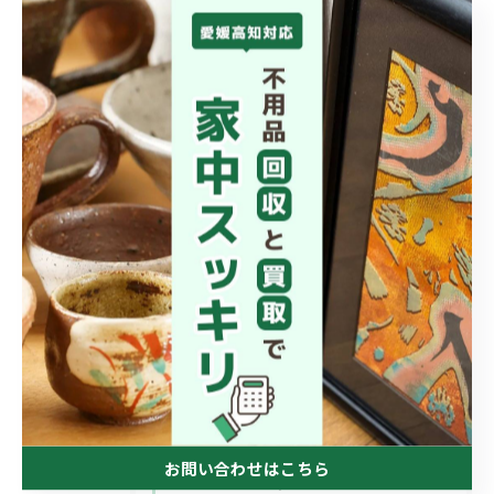
We are sincerely looking forward to your visit😊
#リサイクル
#環境保護
#バッテリー
#ポンコツ屋
#持ち込み歓迎
< 前のページ
一覧に戻る
次のページ >
お問い合わせはこちら
カテゴリー
CATEGORIES