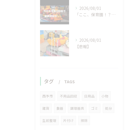
2026/08/01
「ここ、保育園！？」と
2026/08/01
【悲報】
タグ
TAGS
西予市
不用品回収
日用品
小物
雑貨
食器
調理器具
ゴミ
処分
生前整理
片付け
掃除