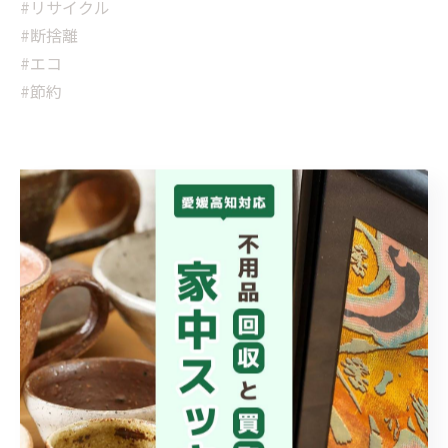
#リサイクル
#断捨離
#エコ
#節約
< 前のページ
一覧に戻る
次のページ >
カテゴリー
CATEGORIES
全てのカテゴリー
買取
遺品整理