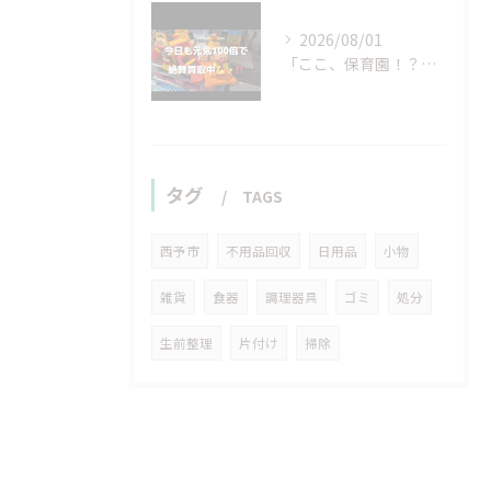
2026/08/01
「ここ、保育園！？」と
タグ
TAGS
西予市
不用品回収
日用品
小物
雑貨
食器
調理器具
ゴミ
処分
生前整理
片付け
掃除