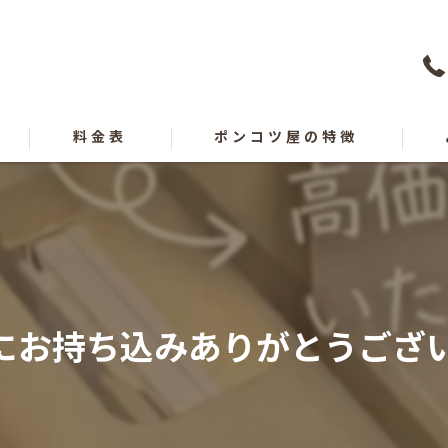
料金表
ポンコツ屋の特徴
買取
遺品整理
出張
お持ち込みありがとうございます
愛媛の不用品回収
高知の不用品回収