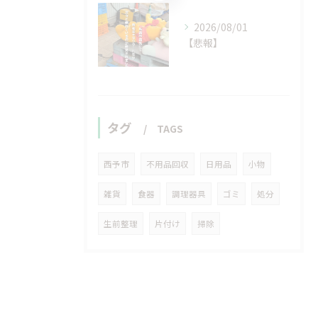
2026/08/01
【悲報】
タグ
TAGS
西予市
不用品回収
日用品
小物
雑貨
食器
調理器具
ゴミ
処分
生前整理
片付け
掃除