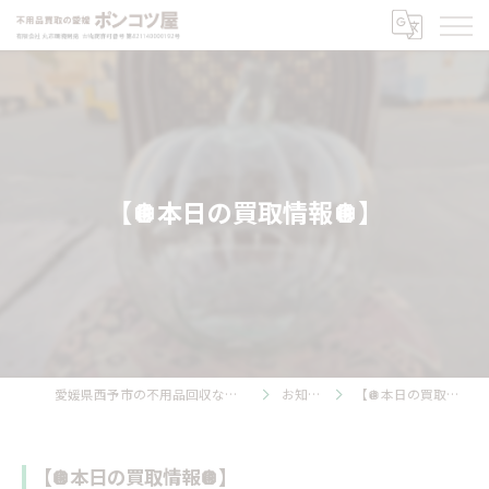
【🪩本日の買取情報🪩】
愛媛県西予市の不用品回収ならポンコツ屋
お知らせ
【🪩本日の買取情報🪩】
【🪩本日の買取情報🪩】