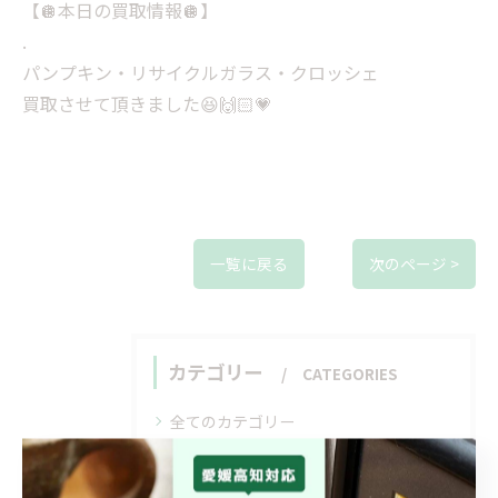
【🪩本日の買取情報🪩】
.
パンプキン・リサイクルガラス・クロッシェ⁡
買取させて頂きました😆🙌🏻💗
一覧に戻る
次のページ >
カテゴリー
CATEGORIES
全てのカテゴリー
買取
遺品整理