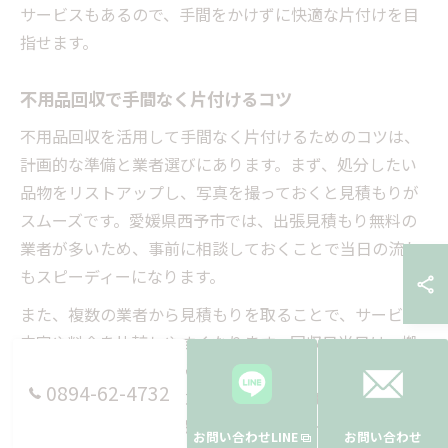
サービスもあるので、手間をかけずに快適な片付けを目
指せます。
不用品回収で手間なく片付けるコツ
不用品回収を活用して手間なく片付けるためのコツは、
計画的な準備と業者選びにあります。まず、処分したい
品物をリストアップし、写真を撮っておくと見積もりが
スムーズです。愛媛県西予市では、出張見積もり無料の
業者が多いため、事前に相談しておくことで当日の流れ
もスピーディーになります。
また、複数の業者から見積もりを取ることで、サービス
内容や料金を比較しやすくなります。回収日当日は、搬
出経路の確保や小物の分別をしておくと、作業時間の短
0894-62-4732
縮につながります。特に賃貸物件の場合は、管理会社や
大家さんへの事前連絡も忘れずに行うとトラブル防止に
お問い合わせLINE
お問い合わせ