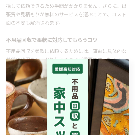
括して依頼できるため手間がかかりません。さらに、出
張費や見積もりが無料のサービスを選ぶことで、コスト
面の不安も解消されます。
不用品回収で柔軟に対応してもらうコツ
不用品回収を柔軟に依頼するためには、事前に具体的な
希望や状況をしっかり伝えることが重要です。たとえ
ば、回収希望日時・回収してほしい品目・搬出経路の有
無などを明確に伝えておくことで、業者側も準備がしや
すくなり、結果として高速対応につながります。
また、大量回収や特殊な品目（大型家具や家電など）が
ある場合は、早めの相談や写真添付での見積もり依頼が
スムーズな流れを生みます。柔軟な対応を求める際に
は、即日対応や時間指定への可否も事前に確認しておく
と安心です。