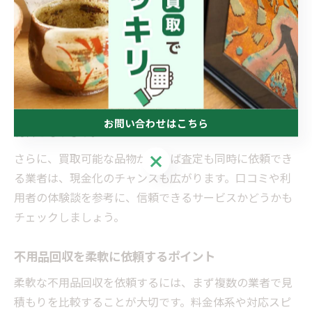
多様なケースに強い不用品回収の選び方
不用品回収サービスを選ぶ際は、幅広い品目に対応でき
ることや、少量から大量まで柔軟に対応可能な業者を選
ぶことがポイントです。特に愛媛県西予市のような地域
では、出張費や交通費が無料、または低額な業者が安心
お問い合わせはこちら
材料となります。
さらに、買取可能な品物があれば査定も同時に依頼でき
お問い合わせはこちら
る業者は、現金化のチャンスも広がります。口コミや利
用者の体験談を参考に、信頼できるサービスかどうかも
チェックしましょう。
不用品回収を柔軟に依頼するポイント
柔軟な不用品回収を依頼するには、まず複数の業者で見
積もりを比較することが大切です。料金体系や対応スピ