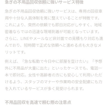
急ぎの不用品回収依頼に強いサービス特徴
不用品回収で手間なく片付けるコツ
急ぎの不用品回収依頼に強いサービスは、専用の回収車
ストレスフリーな不用品回収依頼の方法
両や十分な人員体制を常に整えていることが特徴です。
不用品回収で片付けがはかどる理由とは
これにより、突然の依頼でも即日対応がしやすく、地域
密着ならではの迅速な現場到着が可能となっています。
さらに、LINEやメールなど非対面での見積もり対応も進
んでおり、短時間で正式な依頼へと進める点も大きなメ
リットです。
例えば、「急な転勤で今日中に部屋を空けたい」「予想
外に不用品が大量に出た」といったケースでも、電話一
本で即対応。女性や高齢者の方にも安心して利用いただ
けるよう、スタッフのマナーや作業時の安全配慮にも力
を入れているサービスが多く見受けられます。
不用品回収を高速で頼む際の注意点