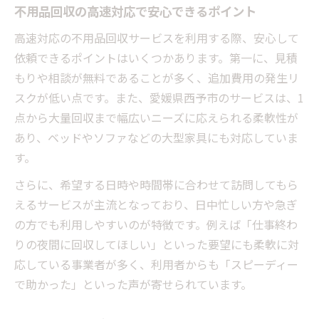
不用品回収の高速対応で安心できるポイント
大型家具の不用品回収で気をつけるべき点
高速対応の不用品回収サービスを利用する際、安心して
不用品回収で大型家具の負担を減らす工夫
依頼できるポイントはいくつかあります。第一に、見積
不用品回収で大型家具処分を選ぶメリット
もりや相談が無料であることが多く、追加費用の発生リ
見積もり無料で頼れる回収サービス選び
スクが低い点です。また、愛媛県西予市のサービスは、1
不用品回収は無料見積もりが安心の理由
点から大量回収まで幅広いニーズに応えられる柔軟性が
回収サービス選びで重視すべきポイント
あり、ベッドやソファなどの大型家具にも対応していま
す。
不用品回収の見積もり無料を賢く活用する
方法
さらに、希望する日時や時間帯に合わせて訪問してもら
不用品回収で信頼できるサービスの見分け
えるサービスが主流となっており、日中忙しい方や急ぎ
方
の方でも利用しやすいのが特徴です。例えば「仕事終わ
無料見積もりで後悔しない不用品回収依頼
りの夜間に回収してほしい」といった要望にも柔軟に対
応している事業者が多く、利用者からも「スピーディー
ストレスなく片付く不用品回収のポイント
で助かった」といった声が寄せられています。
不用品回収でストレスを減らす片付け術
快適に片付く不用品回収の活用ポイント