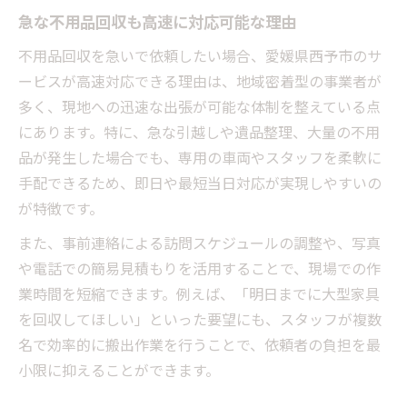
解説
急な不用品回収も高速に対応可能な理由
スムーズな不用品回収を叶える手順を解説
不用品回収を急いで依頼したい場合、愛媛県西予市のサ
不用品回収はどのように進むのか実例紹介
ービスが高速対応できる理由は、地域密着型の事業者が
希望に合わせた不用品回収のポイント紹介
多く、現地への迅速な出張が可能な体制を整えている点
不用品回収依頼から完了までの流れ解説
にあります。特に、急な引越しや遺品整理、大量の不用
柔軟対応が魅力の不用品回収活用術
品が発生した場合でも、専用の車両やスタッフを柔軟に
柔軟対応ができる不用品回収の活用法
手配できるため、即日や最短当日対応が実現しやすいの
不用品回収で柔軟に対応してもらうコツ
が特徴です。
多様なケースに強い不用品回収の選び方
また、事前連絡による訪問スケジュールの調整や、写真
不用品回収を柔軟に依頼するポイント
や電話での簡易見積もりを活用することで、現場での作
不用品回収の柔軟性が解決する悩みとは
業時間を短縮できます。例えば、「明日までに大型家具
を回収してほしい」といった要望にも、スタッフが複数
大型家具もラクラク処分する秘訣とは
名で効率的に搬出作業を行うことで、依頼者の負担を最
不用品回収で大型家具も簡単に処分可能
小限に抑えることができます。
不用品回収で大型家具運び出しを楽にする
方法