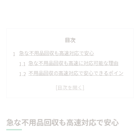
目次
急な不用品回収も高速対応で安心
急な不用品回収も高速に対応可能な理由
不用品回収の高速対応で安心できるポイン
ト
急ぎの不用品回収依頼に強いサービス特徴
不用品回収を高速で頼む際の注意点
高速対応の不用品回収依頼が選ばれる理由
急な不用品回収も高速対応で安心
希望に沿った不用品回収の流れ紹介
不用品回収の流れを希望別に分かりやすく