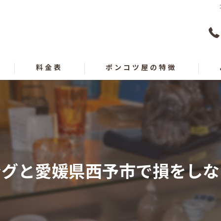
料金表
ポンコツ屋の特徴
買取
遺品整理
出張
ングと愛媛県西予市で損をしな
愛媛の不用品回収
高知の不用品回収