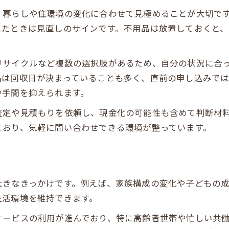
、暮らしや住環境の変化に合わせて見極めることが大切で
不用品回収で追加費用を防ぐポイント
じたときは見直しのサインです。不用品は放置しておくと
失敗しない不用品回収の依頼方法を伝授
安心して頼める不用品回収業者の選び方
リサイクルなど複数の選択肢があるため、自分の状況に合
見積もり時に確認すべき不用品回収の注意点
品は回収日が決まっていることも多く、直前の申し込みで
不用品回収業者がヤバいか見極める方法
や手間を抑えられます。
トラブルを防ぐ不用品回収の依頼手順
査定や見積もりを依頼し、現金化の可能性も含めて判断材
不用品回収の予約から当日準備までの流れ
ており、気軽に問い合わせできる環境が整っています。
急ぎの処分に役立つ回収サービス活用術
不用品回収の即日対応サービスを使いこなす
急ぎでも安心な不用品回収業者の見つけ方
時間がないときの不用品回収活用テクニック
大きなきっかけです。例えば、家族構成の変化や子どもの
生活環境を維持できます。
引っ越し前の不用品回収時短ポイント
不用品回収で素早く片付けるコツと注意点
サービスの利用が進んでおり、特に高齢者世帯や忙しい共