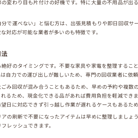
節の変わり目も片付けの好機です。特に大量の不用品が出
大型家具やソファも安心な回収の進め方
不用品回収で大型家具を安全に処分する方法
ソファの回収は不用品回収のプロに任せるべき理
自分で運べない」と悩む方は、出張見積もりや即日回収サ
軟な対応が可能な業者が多いのも特徴です。
搬出が難しい時の不用品回収対策ポイント
不用品回収で大型家具をスムーズに片付けるコツ
用法
要らなくなったソファの賢い処分手順
西予市で片付ける際の注意点と安全対策
る絶好のタイミングです。不要な家具や家電を整理するこ
不用品回収時に気を付けたい安全ポイント
品は自力での運び出しが難しいため、専門の回収業者に依
粗大ゴミシールと不用品回収の違いに注意
お問い合わせはこちら
お問い合わせはこちら
大ごみ回収が混み合うこともあるため、早めの予約や複数
雨の日の不用品回収やシールの扱い方
くれるため、現金化できる品があれば費用負担を軽減でき
不用品回収で防ぎたい追加料金とリスク
希望日に対応できず引っ越し作業が遅れるケースもあるた
西予市で安心できる不用品回収の選び方
リアの刷新で不要になったアイテムは早めに整理しましょ
リフレッシュできます。