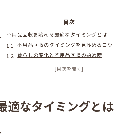
目次
不用品回収を始める最適なタイミングとは
不用品回収のタイミングを見極めるコツ
暮らしの変化と不用品回収の始め時
引っ越しや模様替え時の不用品回収活用法
不用品回収を迷ったら今が動きどきの理由
大型家具の処分は不用品回収が最適な場面
西予市で損しない賢い片付けポイント解説
最適なタイミングとは
不用品回収で失敗しない片付け準備の流れ
西予市で賢く不用品回収を利用する方法
損をしないための不用品回収チェックリスト
ツ
片付け前に知りたい不用品回収の注意点