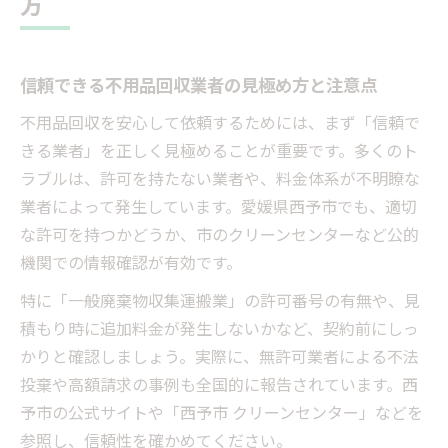
方
ント
許可業者による不用品回収の安心ポイント
信頼できる不用品回収業者の見極め方と注意点
許可業者に依頼する不用品回収の安心理由
許可証の確認が不用品回収で重要な理由
不用品回収を安心して依頼するためには、まず「信頼で
西予市で選ぶべき不用品回収許可業者の基
きる業者」を正しく見極めることが重要です。多くのト
準
ラブルは、許可を持たない業者や、料金体系が不明瞭な
業者によって発生しています。愛媛県西予市でも、適切
トラブル回避のための不用品回収許可証チ
な許可を持つかどうか、市のクリーンセンターなど公的
ェック法
機関での情報確認が有効です。
不用品回収で不法投棄を防ぐ業者選びの秘
訣
特に「一般廃棄物収集運搬業」の許可番号の有無や、見
積もり時に追加料金が発生しないかなど、契約前にしっ
不用品回収依頼時の見積もりチェック方法
かりと確認しましょう。実際に、無許可業者による不法
不用品回収の見積もりで絶対確認すべき項
投棄や高額請求の事例も全国的に報告されています。西
目
予市の公式サイトや「西予市 クリーンセンター」などを
追加料金を防ぐための見積もりポイント
参照し、信頼性を確かめてください。