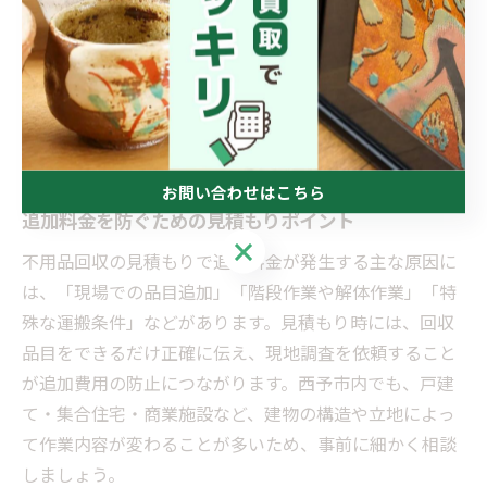
金が別途必要な品目」など、細かい注意事項が記載され
ている場合があります。たとえば、畳やソファなど一部
の品目は、自治体での処分費用や持ち込みの可否が異な
るため、業者に事前に確認しましょう。これらの項目を
事前に把握しておくことで、予期せぬ追加費用や回収不
可によるトラブルを未然に防ぐことができます。
お問い合わせはこちら
追加料金を防ぐための見積もりポイント
お問い合わせはこちら
不用品回収の見積もりで追加料金が発生する主な原因に
は、「現場での品目追加」「階段作業や解体作業」「特
殊な運搬条件」などがあります。見積もり時には、回収
品目をできるだけ正確に伝え、現地調査を依頼すること
が追加費用の防止につながります。西予市内でも、戸建
て・集合住宅・商業施設など、建物の構造や立地によっ
て作業内容が変わることが多いため、事前に細かく相談
しましょう。