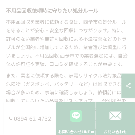
不用品回収依頼時に守りたい処分ルール
不用品回収を業者に依頼する際は、西予市の処分ルール
を守ることが安心・安全な回収につながります。特に、
許可のない業者や無許可回収による不法投棄などのトラ
ブルが全国的に増加しているため、業者選びは慎重に行
いましょう。不用品回収 西予市での業者選定には、自治
体の許可証や実績、口コミを確認することが重要です。
また、業者に依頼する際も、家電リサイクル法対象品や
危険物（ガスボンベ、バッテリーなど）は回収できない
場合が多いため、事前に確認しましょう。依頼前には、
回収してもらいたい品目をリストアップし、分別状況を
伝えておくことでトラブル防止につながります。
0894-62-4732
「不用品回収業者がヤバいかどうかの見分け方は？」と
いう質問も多く、料金体系や追加費用の有無、アフター
お問い合わせLINE
お問い合わせ