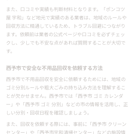
不用品回収依頼前に比較したい見積もりの
また、口コミや実績も判断材料となります。「ポンコツ
コツ
屋 宇和」など地元で実績のある業者は、地域のルールや
見積もり時にトラブルを防ぐ確認事項
回収方法に精通しているため、トラブル回避につながり
安心して依頼できる不用品回収見積もり方
ます。依頼前は業者の公式ページや口コミを必ずチェッ
法
クし、少しでも不安な点があれば質問することが大切で
回収後アフターサービスの重要性を徹底解説
す。
不用品回収後も安心できるアフターサービ
スとは
西予市で安全な不用品回収を依頼する方法
アフターサービス充実の不用品回収業者の
西予市で不用品回収を安全に依頼するためには、地域の
特徴
ゴミ分別ルールや粗大ごみの持ち込み方法を理解するこ
トラブル時に頼れる不用品回収アフター対
とが欠かせません。西予市では「西予市 ゴミ カレンダ
応
ー」や「西予市 ゴミ 分別」などの市の情報を活用し、正
満足度が高い不用品回収はアフターにも注
しい分別・回収日程を確認しましょう。
目
また、回収を依頼する際には、事前に「西予市 クリーン
回収後のフォローがある不用品回収を選ぶ
センター」や「西予市宇和清掃センター」などの施設情