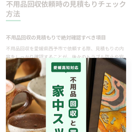
不用品回収依頼時の見積もりチェック
方法
不用品回収の見積もりで絶対確認すべき項目
不用品回収を愛媛県西予市で依頼する際、見積もりの内
容をしっかり確認することが、後々のトラブル防止や安
心な依頼につながります。主に「回収品目の明細」「作
業料金や出張費の有無」「追加費用の条件」「アフター
サービス内容」などは必ずチェックしましょう。とく
に、家電や大型家具などの粗大ごみは、自治体のルール
（西予市クリーンセンターや宇和清掃センターの利用規
定）に従う必要があるため、業者が適切に対応できるか
を確認することが重要です。
見積もりには「回収できない危険物」や「リサイクル料