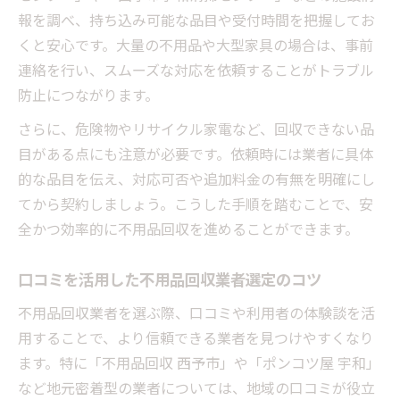
利点
報を調べ、持ち込み可能な品目や受付時間を把握してお
西予市特有のゴミ分別・処分ルール私的まとめ
くと安心です。大量の不用品や大型家具の場合は、事前
西予市で不用品回収前に知るべき分別ルー
連絡を行い、スムーズな対応を依頼することがトラブル
ル
防止につながります。
ゴミカレンダー活用で不用品回収がスムー
さらに、危険物やリサイクル家電など、回収できない品
ズに
目がある点にも注意が必要です。依頼時には業者に具体
西予市の粗大ごみ持ち込みと分別ポイント
的な品目を伝え、対応可否や追加料金の有無を明確にし
不用品回収依頼時に守りたい処分ルール
てから契約しましょう。こうした手順を踏むことで、安
全かつ効率的に不用品回収を進めることができます。
クリーンセンター利用と不用品回収の関係
安全な不用品回収でトラブルを防ぐ知識
口コミを活用した不用品回収業者選定のコツ
不用品回収でトラブルを防ぐための基礎知
識
不用品回収業者を選ぶ際、口コミや利用者の体験談を活
用することで、より信頼できる業者を見つけやすくなり
危険物回収不可を理解した不用品回収依頼
ます。特に「不用品回収 西予市」や「ポンコツ屋 宇和」
法
など地元密着型の業者については、地域の口コミが役立
悪質業者を避ける不用品回収の選び方