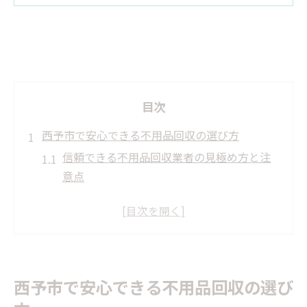
目次
西予市で安心できる不用品回収の選び方
信頼できる不用品回収業者の見極め方と注
意点
西予市で安全な不用品回収を依頼する方法
口コミを活用した不用品回収業者選定のコ
ツ
不用品回収のトラブルを避けるための基本
対策
西予市で安心できる不用品回収の選び
西予市の不用品回収サービス利用時のポイ