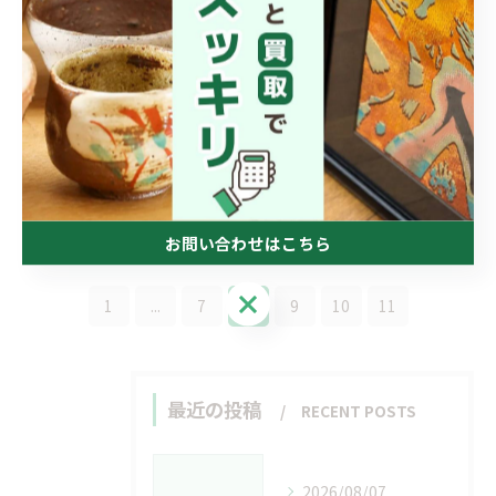
不用品回収を安全に進める愛媛県西予市
の賢い選び方と安心ポイント完全ガイド
2026/05/22
不用品回収と広告で失敗しないための安
心ガイド愛媛県西予市向け
2026/05/21
お問い合わせはこちら
お問い合わせはこちら
1
...
7
8
9
10
11
最近の投稿
RECENT POSTS
2026/08/07