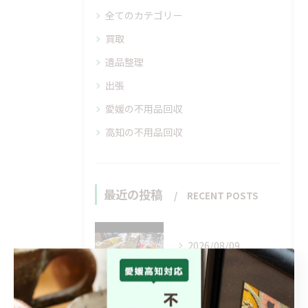
全てのカテゴリー
買取
遺品整理
出張
愛媛の不用品回収
高知の不用品回収
最近の投稿
RECENT POSTS
2026/08/09
サマーセール🉐🌞🌴🌺✨