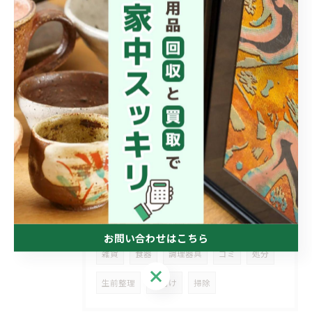
2026/08/02
動画に登場したような…
2026/08/01
「ここ、保育園！？」と
タグ
TAGS
西予市
不用品回収
日用品
小物
お問い合わせはこちら
雑貨
食器
調理器具
ゴミ
処分
お問い合わせはこちら
生前整理
片付け
掃除